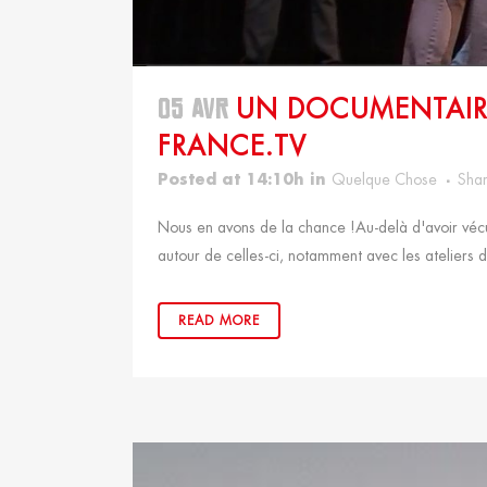
05 AVR
UN DOCUMENTAIRE
FRANCE.TV
Posted at 14:10h
in
Quelque Chose
Sha
Nous en avons de la chance !Au-delà d'avoir vécu
autour de celles-ci, notamment avec les ateliers d
READ MORE