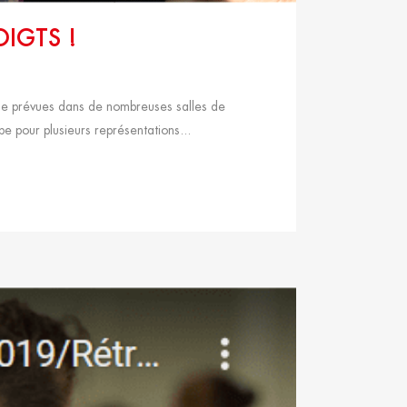
IGTS !
hose prévues dans de nombreuses salles de
e pour plusieurs représentations...