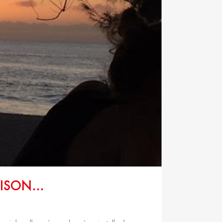
RISON…