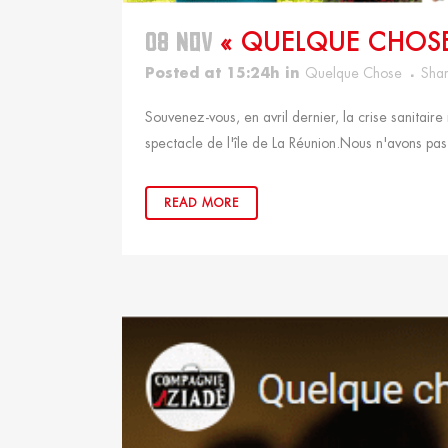
08 NOV
« QUELQUE CHOSE
Posted at 15:24h
in
Quelque Chose
Sha
Souvenez-vous, en avril dernier, la crise sanitai
spectacle de l'île de La Réunion.Nous n'avons pas 
READ MORE