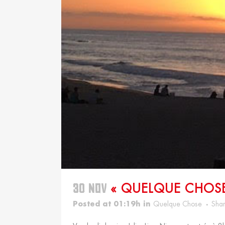
30 NOV
« QUELQUE CHOSE
Posted at 01:19h
in
Quelque Chose
Sha