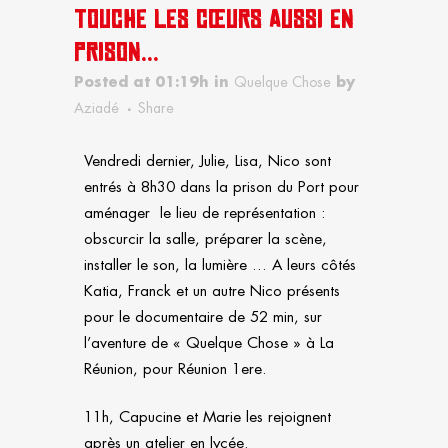
TOUCHE LES CŒURS AUSSI EN
PRISON…
Posted at 01:19h
in
Quelque Chose
by
Aziadé
Share
Vendredi dernier, Julie, Lisa, Nico sont
entrés à 8h30 dans la prison du Port pour
aménager le lieu de représentation :
obscurcir la salle, préparer la scène,
installer le son, la lumière … A leurs côtés
Katia, Franck et un autre Nico présents
pour le documentaire de 52 min, sur
l’aventure de « Quelque Chose » à La
Réunion, pour Réunion 1ere.
11h, Capucine et Marie les rejoignent
après un atelier en lycée.