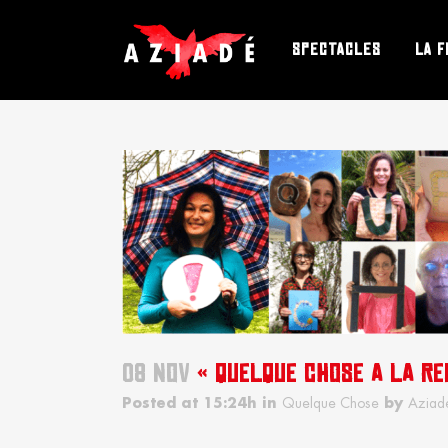
SPECTACLES
LA F
08 NOV
« QUELQUE CHOSE A LA REU
Posted at 15:24h
in
Quelque Chose
by
Aziad