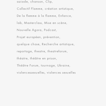
aziade
chanson
Clip
Collectif Flamme
création artistique
De la flemme à la flamme
Enfance
lab
Masterclass
Mise en scène
Nouvelle Agora
Podcast
Projet européen
prévention
quelque chose
Recherche artistique
reportage
theatre
theatreforum
théatre
théâtre en prison
Théâtre Forum
tournage
Ukraine
violencessexuelles
violences sexuelles