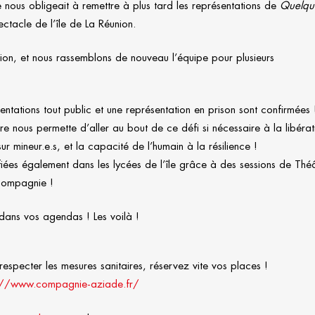
re nous obligeait à remettre à plus tard les représentations de
Quelqu
tacle de l’île de La Réunion.
tion, et nous rassemblons de nouveau l’équipe pour plusieurs
ntations tout public et une représentation en prison sont confirmées 
ire nous permette d’aller au bout de ce défi si nécessaire à la libérat
sur mineur.e.s, et la capacité de l’humain à la résilience !
ifiées également dans les lycées de l’île grâce à des sessions de Thé
 compagnie !
 dans vos agendas ! Les voilà !
respecter les mesures sanitaires, réservez vite vos places !
://www.compagnie-aziade.fr/