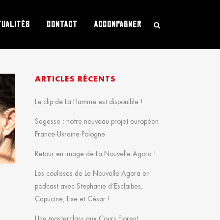
TUALITÉS
CONTACT
ACCOMPAGNER
ARTICLES RÉCENTS
Le clip de La Flamme est disponible !
Sagesse : notre nouveau projet européen
France-Ukraine-Pologne
Retour en image de La Nouvelle Agora !
Les coulisses de La Nouvelle Agora en
podcast avec Stephanie d’Esclaibes,
Capucine, Lise et César !
Une masterclass aux Cours Florent