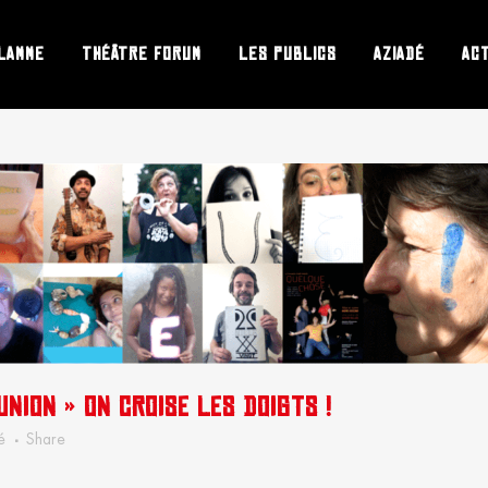
LAMME
THÉÂTRE FORUM
LES PUBLICS
AZIADÉ
AC
NION » ON CROISE LES DOIGTS !
é
Share