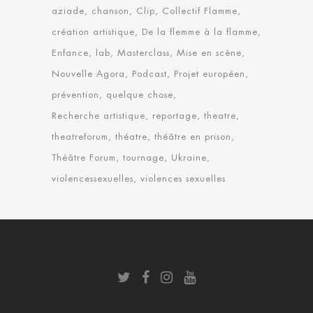
aziade
chanson
Clip
Collectif Flamme
création artistique
De la flemme à la flamme
Enfance
lab
Masterclass
Mise en scène
Nouvelle Agora
Podcast
Projet européen
prévention
quelque chose
Recherche artistique
reportage
theatre
theatreforum
théatre
théâtre en prison
Théâtre Forum
tournage
Ukraine
violencessexuelles
violences sexuelles