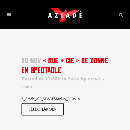
20 NOV
« RUE & CIE » SE DONNE
EN SPECTACLE
Posted at 12:58h
in
Presse
by
Aziadé
Share
3_Article_LCP_VOSGES-MATIN_110616
TÉLÉCHARGER