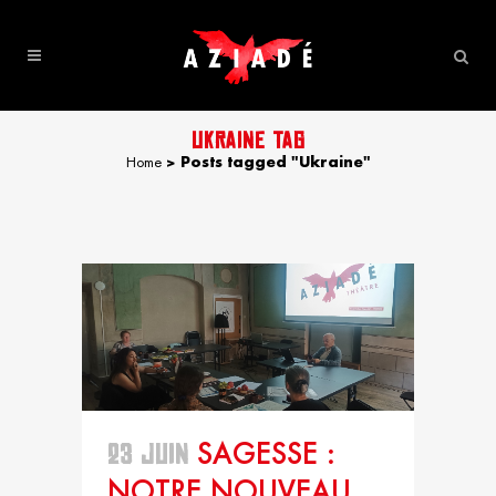
UKRAINE TAG
Home
>
Posts tagged "Ukraine"
23 JUIN
SAGESSE :
NOTRE NOUVEAU