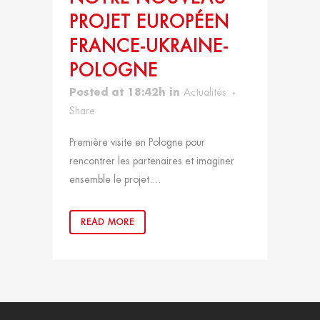
PROJET EUROPÉEN
FRANCE-UKRAINE-
POLOGNE
Posted at 18:42h
in
Actualités
Share
Première visite en Pologne pour
rencontrer les partenaires et imaginer
ensemble le projet....
READ MORE