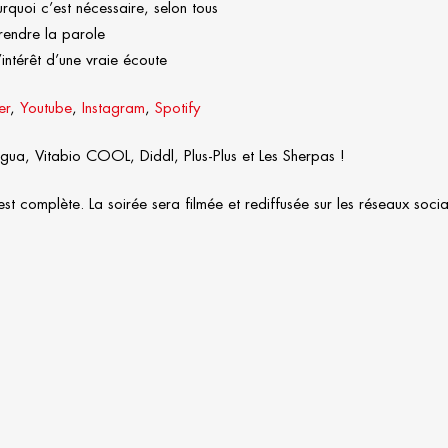
rquoi c’est nécessaire, selon tous
prendre la parole
intérêt d’une vraie écoute
er
,
Youtube
,
Instagram
,
Spotify
ua, Vitabio COOL, Diddl, Plus-Plus et Les Sherpas !
t complète. La soirée sera filmée et rediffusée sur les réseaux soci