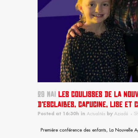
29 MAI
LES COULISSES DE LA NOU
D’ESCLAIBES, CAPUCINE, LISE ET C
Posted at 16:30h
in
Actualités
by
Aziadé
S
Première conférence des enfants, La Nouvelle Ago