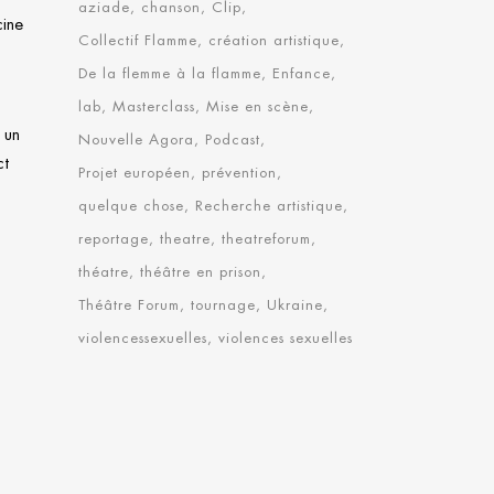
aziade
chanson
Clip
ine
Collectif Flamme
création artistique
De la flemme à la flamme
Enfance
lab
Masterclass
Mise en scène
 un
Nouvelle Agora
Podcast
ct
Projet européen
prévention
quelque chose
Recherche artistique
reportage
theatre
theatreforum
théatre
théâtre en prison
Théâtre Forum
tournage
Ukraine
violencessexuelles
violences sexuelles