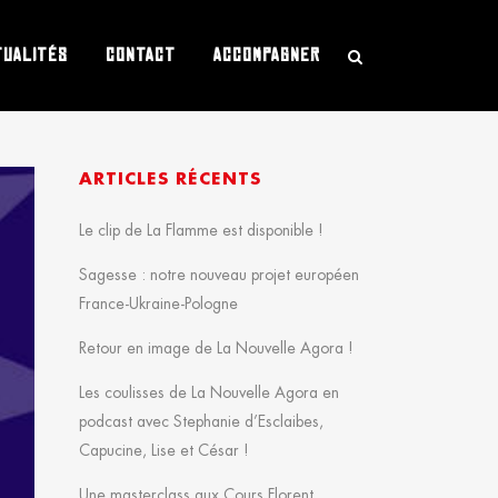
TUALITÉS
CONTACT
ACCOMPAGNER
ARTICLES RÉCENTS
Le clip de La Flamme est disponible !
Sagesse : notre nouveau projet européen
France-Ukraine-Pologne
Retour en image de La Nouvelle Agora !
Les coulisses de La Nouvelle Agora en
podcast avec Stephanie d’Esclaibes,
Capucine, Lise et César !
Une masterclass aux Cours Florent