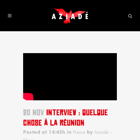
20 NOV
INTERVIEW : QUELQUE
CHOSE À LA RÉUNION
Posted at 14:45h
in
Presse
by
Aziadé