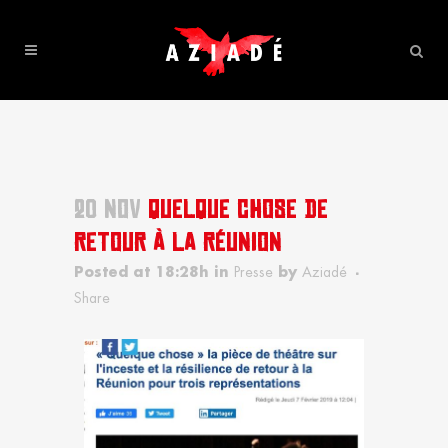
20 NOV
QUELQUE CHOSE DE
RETOUR À LA RÉUNION
Posted at 18:28h
in
Presse
by
Aziadé
Share