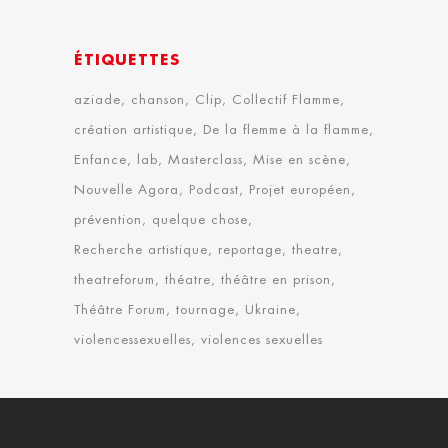
ÉTIQUETTES
aziade
chanson
Clip
Collectif Flamme
création artistique
De la flemme à la flamme
Enfance
lab
Masterclass
Mise en scène
Nouvelle Agora
Podcast
Projet européen
prévention
quelque chose
Recherche artistique
reportage
theatre
theatreforum
théatre
théâtre en prison
Théâtre Forum
tournage
Ukraine
violencessexuelles
violences sexuelles