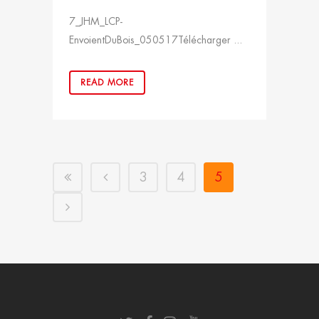
7_JHM_LCP-
EnvoientDuBois_050517Télécharger ...
READ MORE
3
4
5