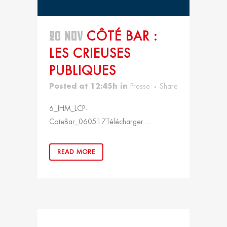
20 NOV
CÔTÉ BAR :
LES CRIEUSES
PUBLIQUES
Posted at 12:45h
in
Presse
Share
6_JHM_LCP-
CoteBar_060517Télécharger ...
READ MORE