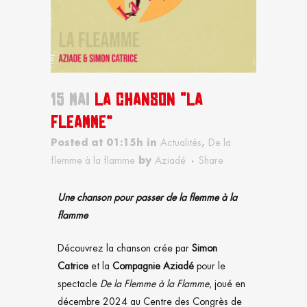
15 MAI
LA CHANSON “LA
FLEAMME”
Posted at 01:15h
in
Actualités
,
De la
flemme à la flamme
by
Aziadé
Share
Une chanson pour passer de la flemme à la
flamme
Découvrez la chanson crée par
Simon
Catrice
et la
Compagnie Aziadé
pour le
spectacle
De la Flemme à la Flamme
, joué en
décembre 2024 au Centre des Congrès de