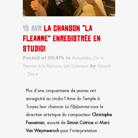
15 AVR
LA CHANSON “LA
FLEAMME” ENREGISTRÉE EN
STUDIO!
Posted at 00:47h
in
Actualités
,
De la
flemme à la flamme
,
Lab Scénique
by
Aziadé
Share
Plus d’une cinquantaine de jeunes ont
enregistré au studio l’Ame du Temple à
Troyes leur chanson
La Fl(e)amme
sous la
direction artistique du compositeur
Christophe
Fosseman
, assisté de
Simon Catrice
et
Marc
Van Weymeersch
pour l’interpretation.