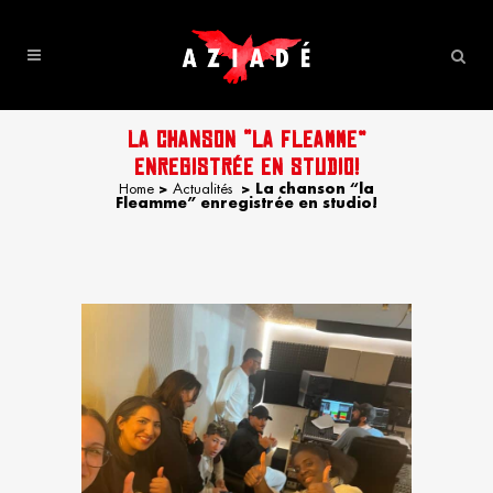
LA CHANSON “LA FLEAMME”
ENREGISTRÉE EN STUDIO!
Home
>
Actualités
>
La chanson “la
Fleamme” enregistrée en studio!